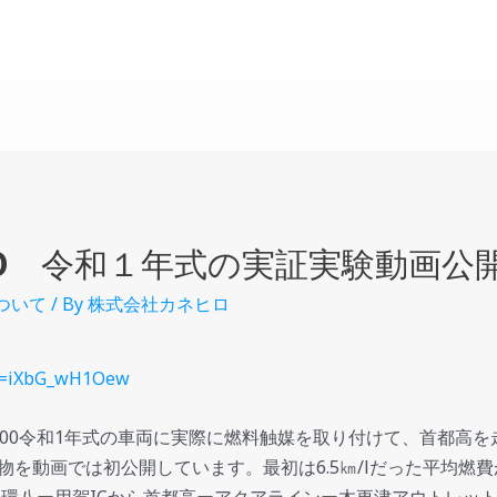
00 令和１年式の実証実験動画公
ついて
/ By
株式会社カネヒロ
?v=iXbG_wH1Oew
RH200令和1年式の車両に実際に燃料触媒を取り付けて、首都高を
を動画では初公開しています。最初は6.5㎞/lだった平均燃